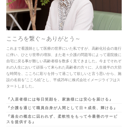
こころを繋ぐ～ありがとう～
これまで看護師として医療の世界にいた私ですが、高齢化社会の進行
に伴い、ひとり世帯の増加、また老々介護の問題等によって退院後に
自宅に戻る事が難しい高齢者様を数多く見てきました。今までそれぞ
れの人生において頑張って来られた高齢者の方々に、人生後半の大切
な時間を、こころに彩りを持って過ごして欲しいと言う思いから、施
設の名前を“こころ絵”とし、平成25年に株式会社イメージライフはス
タートしました。
『入居者様には毎日笑顔を、家族様には安心を届ける』
『介護を通じて職員自身が人間として日々成長、輝ける』
『過去の概念に囚われず、柔軟性をもって今最善のサービ
スを提供する』