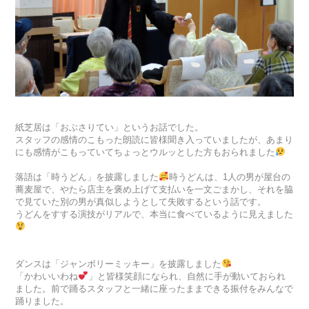
紙芝居は「おぶさりてい」というお話でした。
スタッフの感情のこもった朗読に皆様聞き入っていましたが、あまり
にも感情がこもっていてちょっとウルッとした方もおられました
落語は「時うどん」を披露しました
時うどんは、1人の男が屋台の
蕎麦屋で、やたら店主を褒め上げて支払いを一文ごまかし、それを脇
で見ていた別の男が真似しようとして失敗するという話です。
うどんをすする演技がリアルで、本当に食べているように見えました
ダンスは「ジャンボリーミッキー」を披露しました
「かわいいわね
」と皆様笑顔になられ、自然に手が動いておられ
ました。前で踊るスタッフと一緒に座ったままできる振付をみんなで
踊りました。