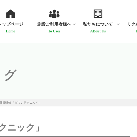
トップページ
施設ご利用者様へ
私たちについて
リク
Home
To User
ABout Us
ログ
職員研修「ガウンテクニック」
クニック」