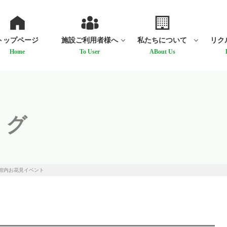
トップページ
施設ご利用者様へ
私たちについて
リク
Home
To User
ABout Us
ログ
館内お花見イベント