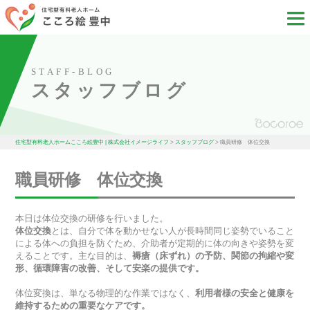
STAFF-BLOG
スタッフブログ
住宅型有料老人ホームこころ絵豊中 | 株式会社イメージライフ
>
スタッフブログ
>
職員研修 体位交換
職員研修 体位交換
本日は体位交換の研修を行いました。
体位交換
とは、自分で体を動かせない人が長時間同じ姿勢でいること
による体への負担を防ぐため、介助者が定期的に体の向きや姿勢を変
えることです。主な目的は、
褥瘡（床ずれ）の予防、関節の拘縮や変
形、循環障害の改善、そして安楽の提供です。
体位変換は、単なる物理的な作業ではなく、
利用者様の安全と健康を
維持するための重要なケアです。